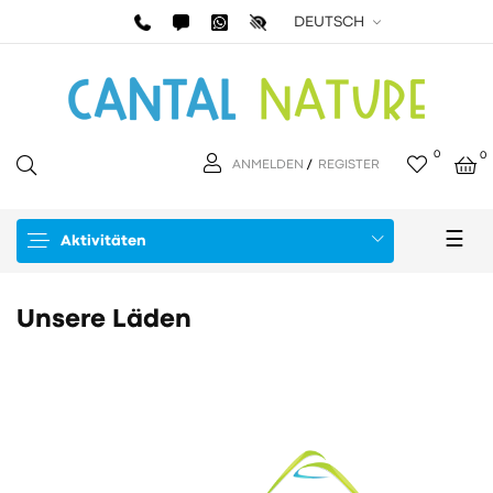
DEUTSCH
0
0
ANMELDEN
/
REGISTER
Ums
☰
Aktivitäten
der
Navi
Unsere Läden