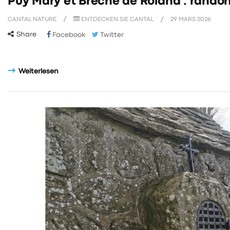
Puy Mary et Brèche de Roland : rando
CANTAL NATURE
ENTDECKEN SIE CANTAL
29
MARS
2026
Share
Facebook
Twitter
Weiterlesen