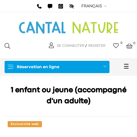
FRANÇAIS
0
0
SE CONNECTER
/
REGISTER
Basc
☰
Réservation en ligne
la
navi
1 enfant ou jeune (accompagné
d'un adulte)
Exclusivité web