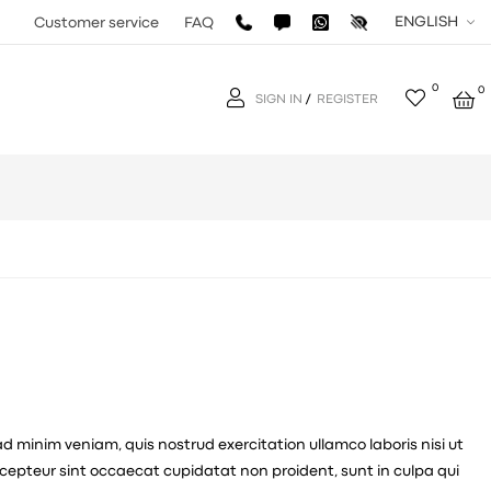
ENGLISH
Customer service
FAQ
0
0
SIGN IN
/
REGISTER
d minim veniam, quis nostrud exercitation ullamco laboris nisi ut
Excepteur sint occaecat cupidatat non proident, sunt in culpa qui