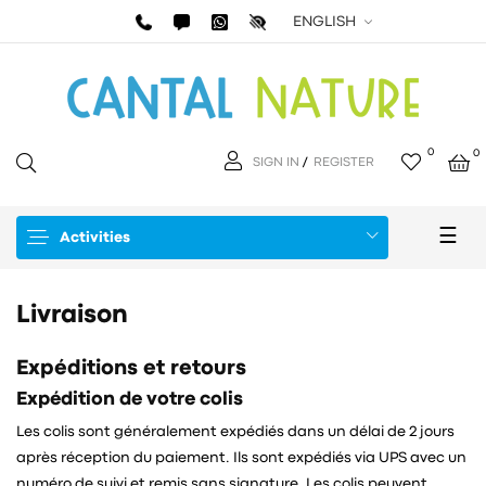
ENGLISH
0
0
SIGN IN
/
REGISTER
Togg
☰
Activities
navi
Livraison
Expéditions et retours
Expédition de votre colis
Les colis sont généralement expédiés dans un délai de 2 jours
après réception du paiement. Ils sont expédiés via UPS avec un
numéro de suivi et remis sans signature. Les colis peuvent